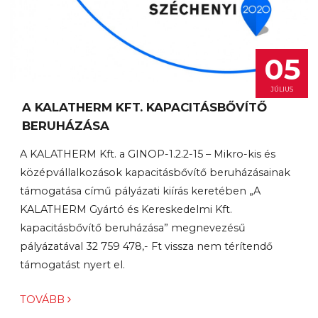
05
JÚLIUS
A KALATHERM KFT. KAPACITÁSBŐVÍTŐ
BERUHÁZÁSA
A KALATHERM Kft. a GINOP-1.2.2-15 – Mikro-kis és
középvállalkozások kapacitásbővítő beruházásainak
támogatása című pályázati kiírás keretében „A
KALATHERM Gyártó és Kereskedelmi Kft.
kapacitásbővítő beruházása” megnevezésű
pályázatával 32 759 478,- Ft vissza nem térítendő
támogatást nyert el.
TOVÁBB