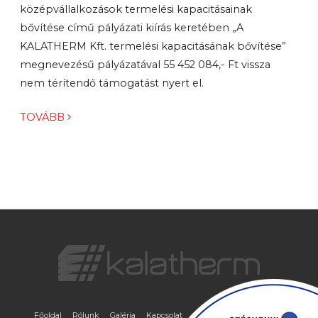
középvállalkozások termelési kapacitásainak
bővítése című pályázati kiírás keretében „A
KALATHERM Kft. termelési kapacitásának bővítése”
megnevezésű pályázatával 55 452 084,- Ft vissza
nem térítendő támogatást nyert el.
TOVÁBB
Főoldal
Rólunk
Galéria
Kapcsolat
Adatvédelmi nyilatkozat