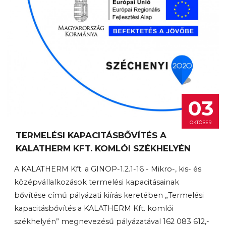
03
OKTÓBER
TERMELÉSI KAPACITÁSBŐVÍTÉS A
KALATHERM KFT. KOMLÓI SZÉKHELYÉN
A KALATHERM Kft. a GINOP-1.2.1-16 - Mikro-, kis- és
középvállalkozások termelési kapacitásainak
bővítése című pályázati kiírás keretében „Termelési
kapacitásbővítés a KALATHERM Kft. komlói
székhelyén” megnevezésű pályázatával 162 083 612,-