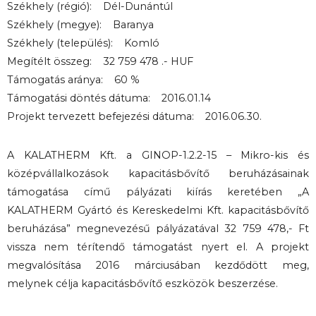
Székhely (régió): Dél-Dunántúl
Székhely (megye): Baranya
Székhely (település): Komló
Megítélt összeg: 32 759 478 .- HUF
Támogatás aránya: 60 %
Támogatási döntés dátuma: 2016.01.14
Projekt tervezett befejezési dátuma: 2016.06.30.
A KALATHERM Kft. a GINOP-1.2.2-15 – Mikro-kis és
középvállalkozások kapacitásbővítő beruházásainak
támogatása című pályázati kiírás keretében „A
KALATHERM Gyártó és Kereskedelmi Kft. kapacitásbővítő
beruházása” megnevezésű pályázatával 32 759 478,- Ft
vissza nem térítendő támogatást nyert el. A projekt
megvalósítása 2016 márciusában kezdődött meg,
melynek célja kapacitásbővítő eszközök beszerzése.